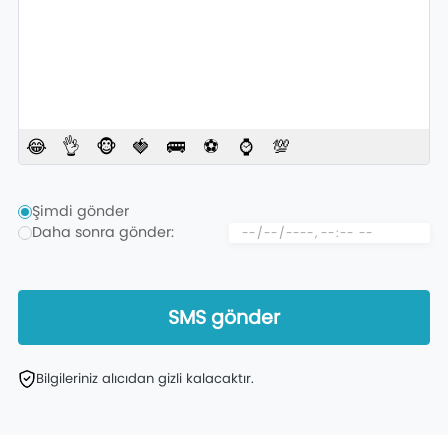
😂
👌
🐵
🍓
🚌
⚽
⌚
💯
Şimdi gönder
Daha sonra gönder:
SMS gönder
Bilgileriniz alıcıdan gizli kalacaktır.